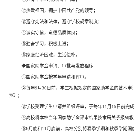
②
热爱祖国，拥护中国共产党的领导；
③
遵守宪法和法律，遵守学校规章制度；
④
诚实守信，道德品质优良；
⑤
勤奋学习，积极上进；
⑥
家庭经济困难，生活俭朴。
◆
国家助学金申请、审批与发放程序
①
国家助学金按学年申请和评审。
②
每年
9
月
30
日前，学生根据规定的国家助学金的基本申
表》；
③
学校受理学生申请并组织评审，于每年
11
月
15
日前完
④
高校将本校当年国家助学金评审结果按隶属关系报省教
⑤5
月底和
11
月底前，高校分别将春季学期和秋季学期国