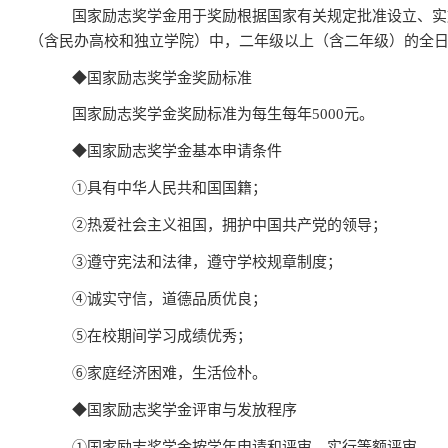
国家励志奖学金用于奖励根据国家有关规定批准设立、实
（含民办高校和独立学院）中，二年级以上（含二年级）的全
◆
国家励志奖学金奖励标准
国家励志奖学金奖励标准为每生每年
5000
元。
◆
国家励志奖学金基本申请条件
①
具有中华人民共和国国籍；
②
热爱社会主义祖国，拥护中国共产党的领导；
③
遵守宪法和法律，遵守学校规章制度；
④
诚实守信，道德品质优良；
⑤
在校期间学习成绩优秀；
⑥
家庭经济困难，生活俭朴。
◆
国家励志奖学金评审与发放程序
①
国家励志奖学金按学年申请和评审，实行等额评审。