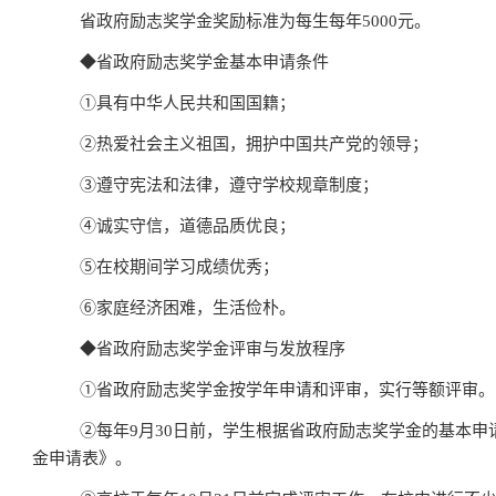
省政府励志奖学金奖励标准为每生每年
5000
元。
◆
省政府励志奖学金基本申请条件
①
具有中华人民共和国国籍；
②
热爱社会主义祖国，拥护中国共产党的领导；
③
遵守宪法和法律，遵守学校规章制度；
④
诚实守信，道德品质优良；
⑤
在校期间学习成绩优秀；
⑥
家庭经济困难，生活俭朴。
◆
省政府励志奖学金评审与发放程序
①
省政府励志奖学金按学年申请和评审，实行等额评审。
②
每年
9
月
30
日前，学生根据省政府励志奖学金的基本申
金申请表》。