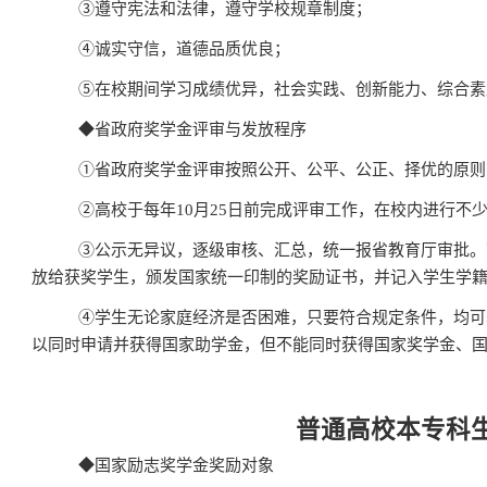
③
遵守宪法和法律，遵守学校规章制度；
④
诚实守信，道德品质优良；
⑤
在校期间学习成绩优异，社会实践、创新能力、综合素
◆
省政府奖学金评审与发放程序
①
省政府奖学金评审按照公开、公平、公正、择优的原则
②
高校于每年
10
月
25
日前完成评审工作，在校内进行不
③
公示无异议，逐级审核、汇总，统一报省教育厅审批。
放给获奖学生，颁发国家统一印制的奖励证书，并记入学生学
④
学生无论家庭经济是否困难，只要符合规定条件，均可
以同时申请并获得国家助学金，但不能同时获得国家奖学金、
普通高校本专科
◆
国家励志奖学金奖励对象