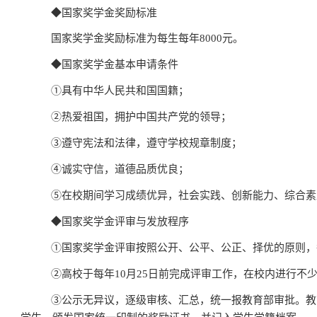
◆
国家奖学金奖励标准
国家奖学金奖励标准为每生每年
8000
元。
◆
国家奖学金基本申请条件
①
具有中华人民共和国国籍；
②
热爱祖国，拥护中国共产党的领导；
③
遵守宪法和法律，遵守学校规章制度；
④
诚实守信，道德品质优良；
⑤
在校期间学习成绩优异，社会实践、创新能力、综合素
◆
国家奖学金评审与发放程序
①
国家奖学金评审按照公开、公平、公正、择优的原则，
②
高校于每年
10
月
25
日前完成评审工作，在校内进行不
③
公示无异议，逐级审核、汇总，统一报教育部审批。教