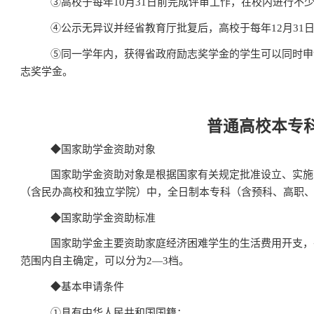
③
高校于每年
10
月
31
日前完成评审工作，在校内进行不
④
公示无异议并经省教育厅批复后，高校于每年
12
月
31
⑤
同一学年内，获得省政府励志奖学金的学生可以同时申
志奖学金。
普通高校本专
◆
国家助学金资助对象
国家助学金资助对象是根据国家有关规定批准设立、实施
（含民办高校和独立学院）中，全日制本专科（含预科、高职
◆
国家助学金资助标准
国家助学金主要资助家庭经济困难学生的生活费用开支，
范围内自主确定，可以分为
2—3
档。
◆
基本申请条件
①
具有中华人民共和国国籍；