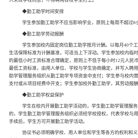
人未经学校同意，不得聘用在校学生打工。
◆
勤工助学时间安排
学生参加勤工助学不应当影响学业，原则上每周不超过
8
◆
勤工助学劳动报酬
学生参加校内固定岗位勤工助学按月计酬。以每月
40
个工
生活保障标准为计酬基准，可适当上下浮动。学生参加校内临
的最低小时工资标准合理确定，原则上不低于每小时
12
元人民
最低工资标准，由用人单位、学校与学生协商确定，并写入聘
助学管理服务组织从勤工助学专项资金中支付；学生参与校内
支付或从项目经费中开支；学生参加校外勤工助学，其劳动报
◆
勤工助学权益保护
学生在校内开展勤工助学活动的，学生勤工助学管理服务
的，学生勤工助学管理服务组织必须经学校授权，代表学校与
手续后，学生方可开展勤工助学活动。
协议书必须明确学校、用人单位和学生等各方的权利和义