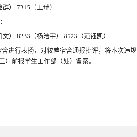
继群） 7315（王瑞）
况：
王凯文）
8233（杨浩宇）
8523（范钰凯）
宿舍进行表扬，对较差宿舍通报批评，将本次违规
周三）前报学生工作部（处）备案。