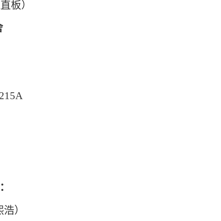
拉直板）
舍
215A
况：
徐熙浩）